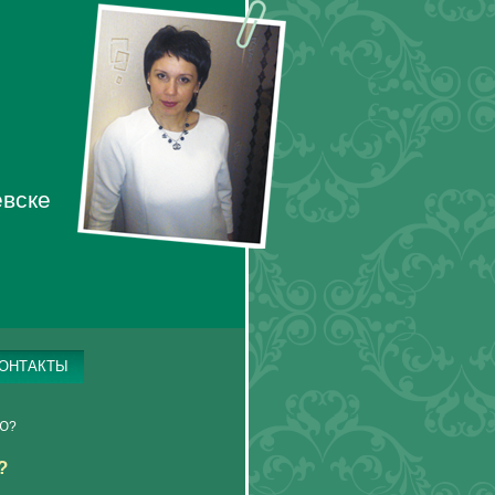
евске
ОНТАКТЫ
Ю?
?