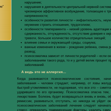
нарушение;
ие"
нарушения в деятельности центральной нервной системы
чрезмерное аффективное возбуждение, толкающее к тр
е
напряженности;
особенности развития личности – инфантильность, неум
неумение строить отношения, трудоголизм;
особенности темперамента – низкий уровень адаптации 
сдержанность, отчужденность, отсутствие доверия к о
тревоги, большое количество отрицательных эмоций;
влияние семьи и окружающей среды, социума;
важные изменения в жизни – рождение ребенка, смена р
развод;
психосоматика зависит от личности родителей – если он
заболеваниям такого рода, то и у детей велик процент 
заболеваний.
А ведь это не аллергия…
Когда развиваются психосоматические состояния, нач
заболевания – человек страдает, например, от язвы желудк
быстрой утомляемости, не подозревая, что все это – симпт
ударившего по его организму. Психосоматика опасна тем,
лекарствами. Болезнь будет возвращаться вновь и вновь, о
ремиссии, развиваться, отступать, но никогда не уйдет о
психосоматических заболеваний лечение следует начинат
стресс, определить травмирующие факторы, удалить саму 