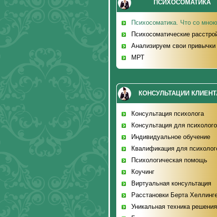
ПСИХОСОМАТИКА
Психосоматика. Что со мно
Психосоматические расстро
Анализируем свои привычки
МРТ
КОНСУЛЬТАЦИИ КЛИЕН
Консультация психолога
Консультация для психолог
Индивидуальное обучение
Квалификация для психолог
Психологическая помощь
Коучинг
Виртуальная консультация
Расстановки Берта Хеллинг
Уникальная техника решени