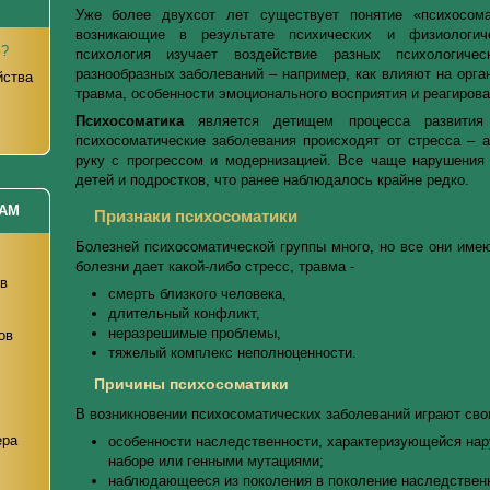
Уже более двухсот лет существует понятие «психосома
возникающие в результате психических и физиологич
ю?
психология изучает воздействие разных психологиче
разнообразных заболеваний – например, как влияют на орга
йства
травма, особенности эмоционального восприятия и реагирова
Психосоматика
является детищем процесса развития 
психосоматические заболевания происходят от стресса – а 
руку с прогрессом и модернизацией. Все чаще нарушения
детей и подростков, что ранее наблюдалось крайне редко.
ТАМ
Признаки психосоматики
Болезней психосоматической группы много, но все они имею
болезни дает какой-либо стресс, травма -
ов
смерть близкого человека,
длительный конфликт,
неразрешимые проблемы,
ов
тяжелый комплекс неполноценности.
Причины психосоматики
В возникновении психосоматических заболеваний играют сво
ера
особенности наследственности, характеризующейся на
наборе или генными мутациями;
я
наблюдающееся из поколения в поколение наследствен