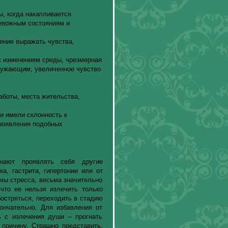
, когда накапливается
евожным состояниям и
ение выражать чувства,
к изменениям среды, чрезмерная
кружающим, увеличенное чувство
аботы, места жительства,
и имели склонность к
проявления подобных
инают проявлять себя другие
а, гастрита, гипертонии или от
омы стресса, весьма значительно
 что ее нельзя излечить только
бостряться, переходить в стадию
кончательно. Для избавления от
ь с излечения души – прогнать
причину. Страшно представить,