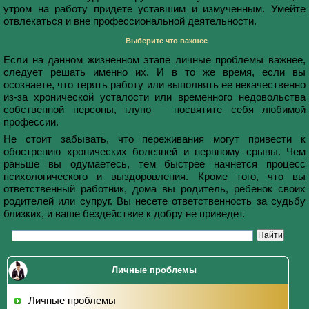
утром на работу придете уставшим и измученным. Умейте
отвлекаться и вне профессиональной деятельности.
Выберите что важнее
Если на данном жизненном этапе личные проблемы важнее,
следует решать именно их. И в то же время, если вы
осознаете, что терять работу или выполнять ее некачественно
из-за хронической усталости или временного недовольства
собственной персоны, глупо – посвятите себя любимой
профессии.
Не стоит забывать, что переживания могут привести к
обострению хронических болезней и нервному срывы. Чем
раньше вы одумаетесь, тем быстрее начнется процесс
психологического и выздоровления. Кроме того, что вы
ответственный работник, дома вы родитель, ребенок своих
родителей или супруг. Вы несете ответственность за судьбу
близких, и ваше бездействие к добру не приведет.
Личные проблемы
Личные проблемы