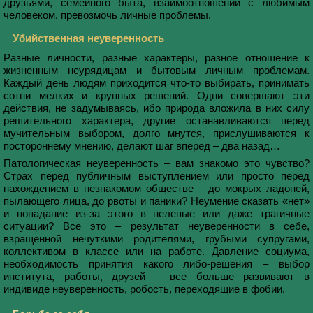
друзьями, семейного быта, взаимоотношений с любимым
человеком, превозмочь личные проблемы.
Убийственная неуверенность
Разные личности, разные характеры, разное отношение к
жизненным неурядицам и бытовым личным проблемам.
Каждый день людям приходится что-то выбирать, принимать
сотни мелких и крупных решений. Одни совершают эти
действия, не задумываясь, ибо природа вложила в них силу
решительного характера, другие останавливаются перед
мучительным выбором, долго мнутся, прислушиваются к
постороннему мнению, делают шаг вперед – два назад…
Патологическая неуверенность – вам знакомо это чувство?
Страх перед публичным выступлением или просто перед
нахождением в незнакомом обществе – до мокрых ладоней,
пылающего лица, до рвоты и паники? Неумение сказать «нет»
и попадание из-за этого в нелепые или даже трагичные
ситуации? Все это – результат неуверенности в себе,
взращенной нечуткими родителями, грубыми супругами,
коллективом в классе или на работе. Давление социума,
необходимость принятия какого либо-решения – выбор
института, работы, друзей – все больше развивают в
индивиде неуверенность, робость, переходящие в фобии.