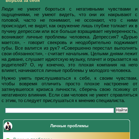
Борьба за себя
Люди не умеют бороться с негативными чувствами и
ощущениями, не умеют видеть, что они их накрывают с
головой, часто не понимают, не осознают, что с ними
происходит, не видят, как окружение лишь глубже толкает их в
пучину депрессии или все больше взращивает неуверенность,
возникают личные проблемы человека. Депрессия? «Дурью
мается», - говорит свекровь и неодобрительно поджимает
губы. Все валится из рук? «Совершенно перестал выполнять
свои обязанности», - считает начальник. Целыми днями лежит
на диване, слушает идиотскую музыку, плачет и огрызается на
родителей? О, ну конечно, это плохая компания на него
влияет, начинаются личные проблемы у молодого человека.
Нужно уметь прислушиваться к себе, к своим чувствам,
чтобы вовремя отличить просто плохое настроение от
затянувшегося кризиса личности, сберечь свою психику от
негативного влияния. Если сам человек не умеет справляться
с этим, то следует прислушаться к мнению специалиста.
Личные проблемы